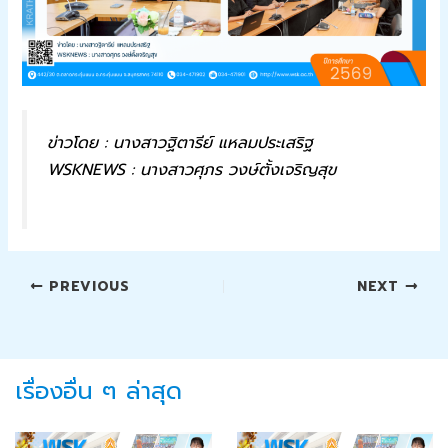
ข่าวโดย : นางสาวฐิตารีย์ แหลมประเสริฐ
WSKNEWS : นางสาวศุภร วงษ์ตั้งเจริญสุข
PREVIOUS
NEXT
เรื่องอื่น ๆ ล่าสุด