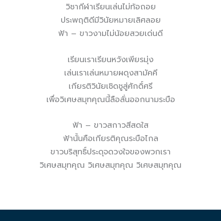
วิชากีฬาเรียนเล่นไม่ท้อถอย
ประพฤติดีมีวินัยหมายเลิศลอย
ฟ้า – ขาวงามไม่น้อยสวยเด่นดี
เรียนเราเรียนหวังเพียรมุ่ง
เล่นเราเล่นหมายผดุงสามัคคี
เกียรติวินัยเชิดชูสู่ศักดิ์ศรี
เพื่อวิเศษสมุทคุณนี้ลือลั่นออกนามระบือ
ฟ้า – ขาวสกาวสีสดใส
ฟ้านั้นคือเกียรติคุณระบือไกล
ขาวบริสุทธิ์ประดุจดวงใจของพวกเรา
วิเศษสมุทคุณ วิเศษสมุทคุณ วิเศษสมุทคุณ